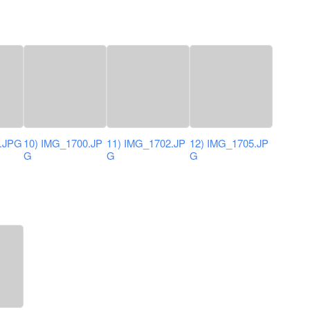
0.JPG
10) IMG_1700.JP
11) IMG_1702.JP
12) IMG_1705.JP
G
G
G