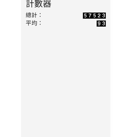
計數器
GPT」社群（AI for Future
總計：
Education）
平均：
2025-09-07
廢料創作
活動
美學-創意手腕帶與鑰匙圈製
作(陳勝南老師)
2026-05-03
永福志工
活動
增能研習-手作熱轉印包(陳勝
南老師)
2026-05-03
全國候用
活動
校長校際參訪團創意手作體驗
(陳勝南老師)
2026-03-27
AI 輔助備
研習
課指南：運用 Gemini 打造吸
睛視覺化教材