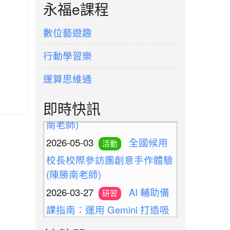
永福e課程
數位藝遊趣
行動學習樂
2026-05-03
運算思維通
永福志工
活動
增能研習-手作熱轉印包(陳勝
即時快訊
南老師)
2026-05-03
全國候用
活動
校長校際參訪團創意手作體驗
(陳勝南老師)
2026-03-27
AI 輔助備
研習
課指南：運用 Gemini 打造吸
睛視覺化教材
2025-09-17
「阿貴校長的