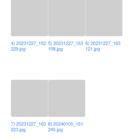
4) 20231227_152
5) 20231227_163
6) 20231227_163
229.jpg
108.jpg
121.jpg
7) 20231227_163
8) 20240105_161
223.jpg
245.jpg