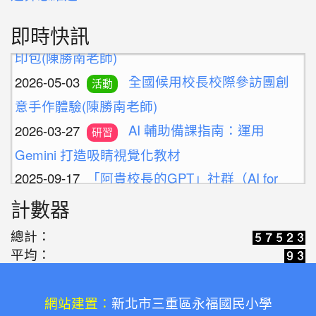
2026-05-03
永福志工增能研習-手作熱轉
活動
即時快訊
印包(陳勝南老師)
2026-05-03
全國候用校長校際參訪團創
活動
意手作體驗(陳勝南老師)
2026-03-27
AI 輔助備課指南：運用
研習
Gemini 打造吸睛視覺化教材
2025-09-17
「阿貴校長的GPT」社群（AI for
Future Education）
計數器
2025-09-07
廢料創作美學-創意手腕帶與
活動
總計：
鑰匙圈製作(陳勝南老師)
平均：
2026-05-03
永福志工增能研習-手作熱轉
活動
印包(陳勝南老師)
網站建置：
新北市三重區永福國民小學
2026-05-03
全國候用校長校際參訪團創
活動