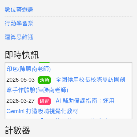
數位藝遊趣
行動學習樂
運算思維通
即時快訊
2026-05-03
永福志工增能研習-手作熱轉
活動
印包(陳勝南老師)
2026-05-03
全國候用校長校際參訪團創
活動
意手作體驗(陳勝南老師)
2026-03-27
AI 輔助備課指南：運用
研習
Gemini 打造吸睛視覺化教材
2025-09-17
「阿貴校長的GPT」社群（AI for
Future Education）
計數器
2025-09-07
廢料創作美學-創意手腕帶與
活動