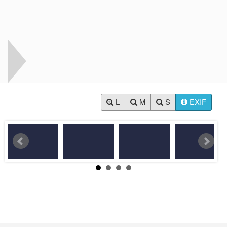
L
M
S
EXIF