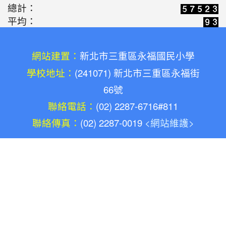
總計：
鑰匙圈製作(陳勝南老師)
平均：
2026-05-03
永福志工增能研習-手作熱轉
活動
印包(陳勝南老師)
網站建置：
新北市三重區永福國民小學
2026-05-03
全國候用校長校際參訪團創
活動
學校地址：
(241071) 新北市三重區永福街
意手作體驗(陳勝南老師)
66號
2026-03-27
AI 輔助備課指南：運用
聯絡電話：
(02) 2287-6716#811
研習
Gemini 打造吸睛視覺化教材
聯絡傳真：
(02) 2287-0019
<網站維護>
2025-09-17
「阿貴校長的GPT」社群（AI for
Future Education）
2025-09-07
廢料創作美學-創意手腕帶與
活動
鑰匙圈製作(陳勝南老師)